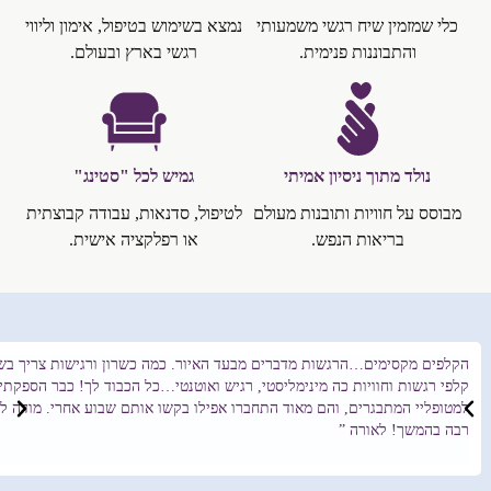
כלי שמזמין שיח רגשי משמעותי
נמצא בשימוש בטיפול, אימון וליווי
והתבוננות פנימית.
רגשי בארץ ובעולם.
נולד מתוך ניסיון אמיתי
גמיש לכל "סטינג"
מבוסס על חוויות ותובנות מעולם
לטיפול, סדנאות, עבודה קבוצתית
בריאות הנפש.
או רפלקציה אישית.
הקלפים מקסימים…הרגשות מדברים מבעד האיור. כמה כשרון ורגישות צריך בשב
קלפי רגשות וחוויות כה מינימליסטי, רגיש ואוטנטי…כל הכבוד לך! כבר הספקת
למטופליי המתבגרים, והם מאוד התחברו אפילו בקשו אותם שבוע אחרי. מודה ל
רבה בהמשך! לאורה ”