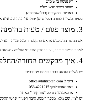
לא נעשה בו שימוש
מוחזר במצב חדש ושלם
באריזתו המקורית (ככל שנמסרה)
עלויות משלוח החזרה (ככל שיש) יחולו על הלקוח/ה, אלא 
3. מוצר פגום / טעות בהזמנה
אם המוצר הגיע פגום או אם התקבלה הזמנה שגויה – נא ל
לאחר בדיקה סבירה, נציע פתרון מתאים: החלפה / משלוח חל
4. איך מבקשים החזרה/החלפה
יש לשלוח הודעה בכתב באחת מהדרכים:
דוא״ל: office@hilitkoren.com
וואטסאפ/טלפון: 058-4221215
או באמצעות טופס “צור קשר” באתר
יש לציין: שם מלא, מספר הזמנה, סיבת הפנייה ופרטי התקש