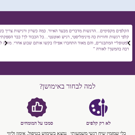
הקלפים מקסימים…הרגשות מדברים מבעד האיור. כמה כשרון ורגישות צריך בשב
קלפי רגשות וחוויות כה מינימליסטי, רגיש ואוטנטי…כל הכבוד לך! כבר הספקת
למטופליי המתבגרים, והם מאוד התחברו אפילו בקשו אותם שבוע אחרי. מודה ל
רבה בהמשך! לאורה ”
למה לבחור באימושן?
לא רק קלפים
סמכו על המומחים
כלי שמזמין שיח רגשי משמעותי
נמצא בשימוש בטיפול, אימון וליווי